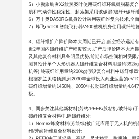
5）小鹏旅航者X2旋翼案叶使用碳纤维环氧树脂基复合
质和气动弹性稳定性。起落架采用玻碳混(玻纤+碳纤维
6）万丰奥DA50RG机身设计采用碳纤维复合技术,全
7）峰飞eVTOL智能飞行器V400整机机身使用碳纤
3、碳纤维扩产降价降本大周期已开启,低空经济远期
近2年国内碳纤维扩产幅度较大,扩产后降价降本大周
及其他复合材料具备明显优势,前期市场空间相对受限
测算预计单个人形机器人碳纤维复合材料用量约392kg(
机等),纯碳纤维用量约290kg(假设复合材料中碳纤维重
根据罗兰贝格预测,到2030年全球投入商业运营的eVTO
碳纤维增量约1450吨、2050年拉动碳纤维增量约4.6
极。
4、同步关注其他新材料(芳约/PEEK/胶粘剂/玻纤等)
碳纤维复合材料中,除碳纤维外:
1）Nomex蜂窝材料(芳绘纸)被广泛应用于无人机的
维/芳纺纤维复合材料设计;
2）PEEK由于其轻质、高强、尺寸稳定、耐腐蚀、耐