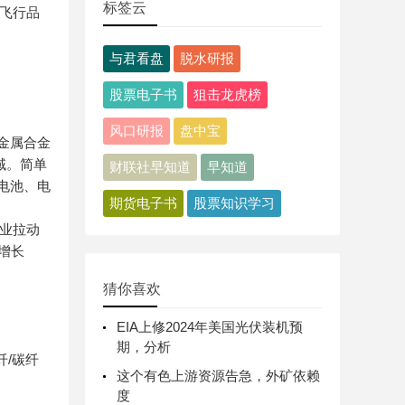
标签云
高飞行品
与君看盘
脱水研报
股票电子书
狙击龙虎榜
风口研报
盘中宝
金属合金
域。简单
财联社早知道
早知道
括电池、电
期货电子书
股票知识学习
行业拉动
要增长
猜你喜欢
EIA上修2024年美国光伏装机预
期，分析
纤/碳纤
这个有色上游资源告急，外矿依赖
度