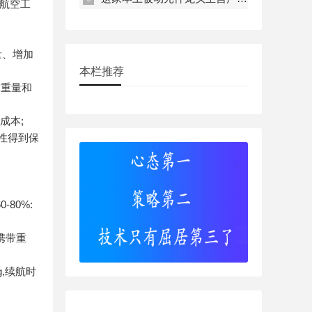
用航空工
量、增加
本栏推荐
体重量和
成本;
性得到保
80%:
可携带重
g,续航时