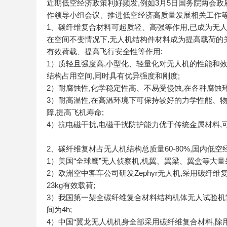
近期低空经济政策利好频发,例如3月5日国务院两会政
作领导小组会议、推进低空经济高质量发展相关工作
1、碳纤维复合材料可起质轻、高强等作用,已成为无
在空间不变情况下,无人机结构件材料成为提高载荷的
有效荷载、提高飞行安全性等作用:
1）质轻且强度高,小型化、轻量化对无人机的性能和效
结构占用空间,同时具有优异强度和刚度;
2）耐腐蚀性,化学稳定性高、不易受侵蚀,在各种腐蚀
3）耐高温性,在高温环境下可保持较好的力学性能、
障,提高飞机寿命;
4）抗电磁干扰,电磁干扰防护能力优于传统金属材料
2、碳纤维复材占无人机结构总质量60-80%,国内低
1）美国“全球鹰”无人侦察机,机翼、翼梁、翼盒等大量
2）欧洲空中客车公司研发Zephyr无人机,采用碳纤维复合
23kg有效载荷;
3）我国第一架全碳纤维复合材料结构机体无人试验机雷鸟”(L
间为4h;
4）中国“翼龙无人机机身全部采用碳纤维复合材料,除