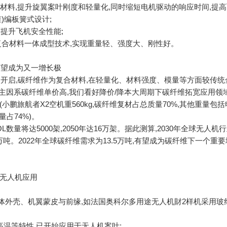
材料,提升旋翼案叶刚度和轻量化,同时缩短电机驱动的响应时间,提
)编板簧式设计;
面提升飞机安全性能;
维复合材料一体成型技术,实现重量轻、强度大、刚性好。
有望成为又一增长极
期开启,碳纤维作为复合材料,在轻量化、材料强度、模量等方面较传统
,主因系碳纤维单价高,我们看好降价/降本大周期下碳纤维拓宽应用领
小鹏旅航者X2空机重560kg,碳纤维复材占总质量70%,其他重量包
量占74%)。
L数量将达5000架,2050年达16万架。据此测算,2030年全球无人机
4万吨。2022年全球碳纤维需求为13.5万吨,有望成为碳纤维下一个重
于无人机应用
机体外壳、机翼蒙皮与前缘,如法国奥科尔多用途无人机財2样机采用玻
高温等特性,已开始应用于无人机案叶;