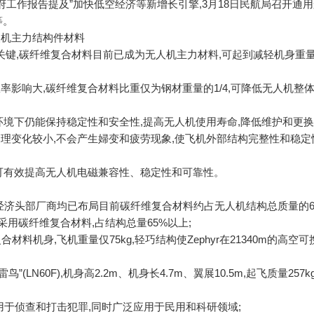
府工作报告提及”加快低空经济等新增长引擎,3月18日民航局召开通
等。
人机主力结构件材料
关键,碳纤维复合材料目前已成为无人机主力材料,可起到减轻机身重
率影响大,碳纤维复合材料比重仅为钢材重量的1/4,可降低无人机整
环境下仍能保持稳定性和安全性,提高无人机使用寿命,降低维护和更换
物理变化较小,不会产生婦变和疲劳现象,使飞机外部结构完整性和稳定
,可有效提高无人机电磁兼容性、稳定性和可靠性。
空经济头部厂商均已布局目前碳纤维复合材料约占无人机结构总质量的60-
采用碳纤维复合材料,占结构总量65%以上;
材料机身,飞机重量仅75kg,轻巧结构使Zephyr在21340m的高空
N60F),机身高2.2m、机身长4.7m、翼展10.5m,起飞质量257k
用于侦查和打击犯罪,同时广泛应用于民用和科研领域;