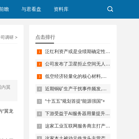
前瞻
与君看盘
资料库
点击排行
公司调研
>
泛红利资产或是业绩期确定性首选
公司发布了卫星拒止空间无人机，为
低空经济轻量化的核心材料,碳纤维复
国内翼
近期铜矿生产干扰事件频发,供需缺口
“十五五”规划首提“能源强国”+
内“翼龙
下游受益于AI服务器用量提升+传统消
这家工业互联网服务商主打产品涵盖
这家本土被动元件龙头主营产品产销