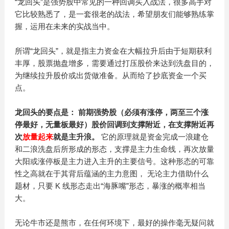
“龙回头”是强势股中常见的一种回调买入战法，很多高手对
它比较熟悉了，是一套很老的战法，希望朋友们能够熟练掌
握，运用在未来的实战当中。
所谓“龙回头”，就是指主力资金在大幅拉升后由于短期获利
丰厚，股票抛盘增多，需要通过打压股价来达到洗盘目的，
为继续拉升股价或出货做准备。从而给了抄底资金一个买
点。
龙回头的要点是： 前期强势股（必须有涨停，两至三个涨
停最好，无量板最好）股价回调到支撑附近，在支撑附近再
次
放量起来
就是主升浪。
它的原理就是资金完成一浪建仓
和二浪洗盘后所形成的形态，支撑是主力生命线，再次放量
大阳或涨停板是主力进入主升的主要信号。这种形态的可靠
性之高就在于其背后蕴涵的主力意图， 无论主力借助什么
题材，只要 K 线形态走出“海豚嘴”形态，暴涨的概率相当
大。
无论牛市还是熊市，在任何环境下，最好的操作毫无疑问就